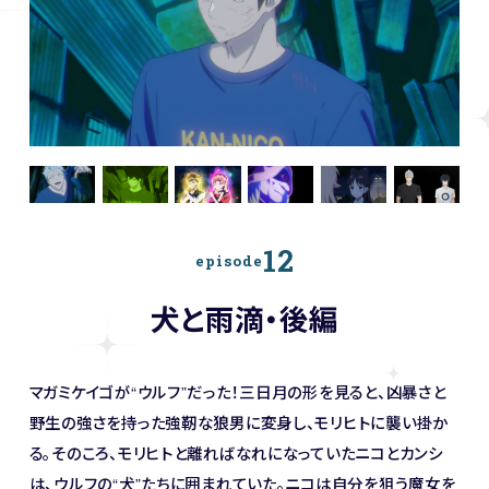
12
episode
犬と雨滴・後編
マガミケイゴが“ウルフ”だった！三日月の形を見ると、凶暴さと
野生の強さを持った強靭な狼男に変身し、モリヒトに襲い掛か
る。そのころ、モリヒトと離ればなれになっていたニコとカンシ
は、ウルフの“犬”たちに囲まれていた。ニコは自分を狙う魔女を