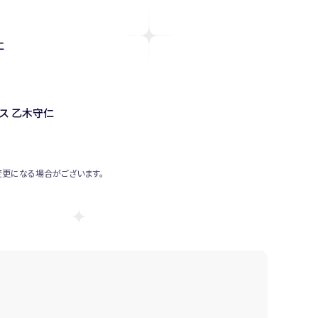
仁
ス 乙木守仁
変更になる場合がございます。