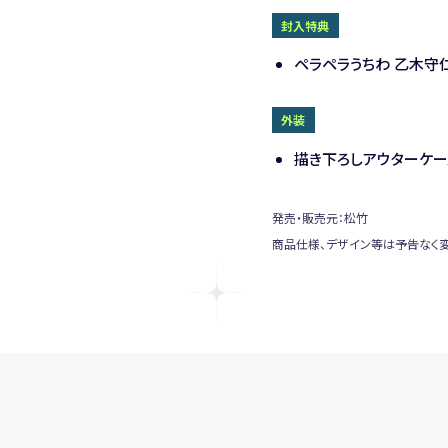
封入特典
ペラペラうちわ 乙木守
外装
描き下ろしアウターケー
発売・販売元：松竹
商品仕様、デザイン等は予告なく