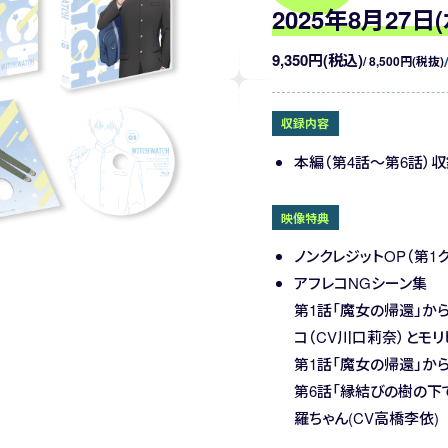
2025年8月27日
9,350円(税込)
/ 8,500円(税抜)
収録内容
本編（第4話～第6話）収
映像特典
ノンクレジットOP（第1
アフレコNGシーン集
第1話「魔女の帰還」か
コ（CV川口莉奈）とモリ
第1話「魔女の帰還」から
第6話「縁結びの樹の下
羅ちゃん(CV高橋李依)