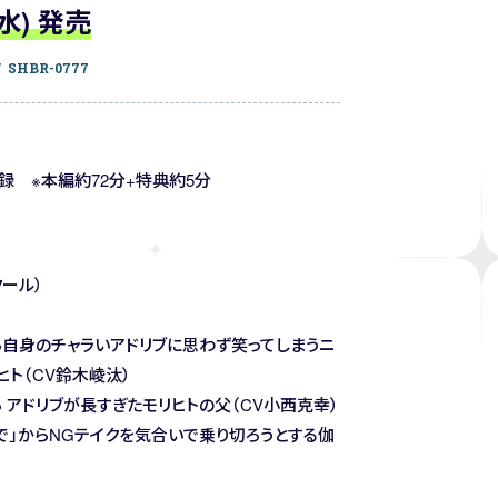
(水) 発売
/ SHBR-0777
録 ※本編約72分+特典約5分
クール）
ら自身のチャラいアドリブに思わず笑ってしまうニ
ヒト（CV鈴木崚汰）
 アドリブが長すぎたモリヒトの父（CV小西克幸）
で」からNGテイクを気合いで乗り切ろうとする伽